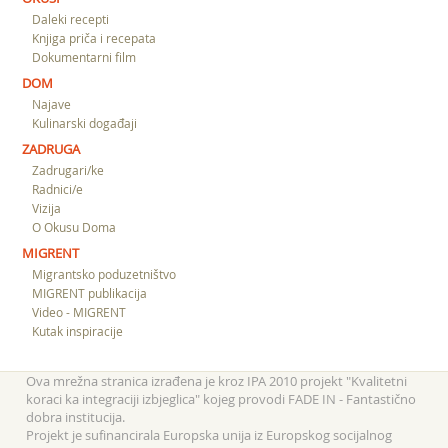
Daleki recepti
Knjiga priča i recepata
Dokumentarni film
DOM
Najave
Kulinarski događaji
ZADRUGA
Zadrugari/ke
Radnici/e
Vizija
O Okusu Doma
MIGRENT
Migrantsko poduzetništvo
MIGRENT publikacija
Video - MIGRENT
Kutak inspiracije
Ova mrežna stranica izrađena je kroz IPA 2010 projekt "Kvalitetni
koraci ka integraciji izbjeglica" kojeg provodi FADE IN - Fantastično
dobra institucija.
Projekt je sufinancirala Europska unija iz Europskog socijalnog