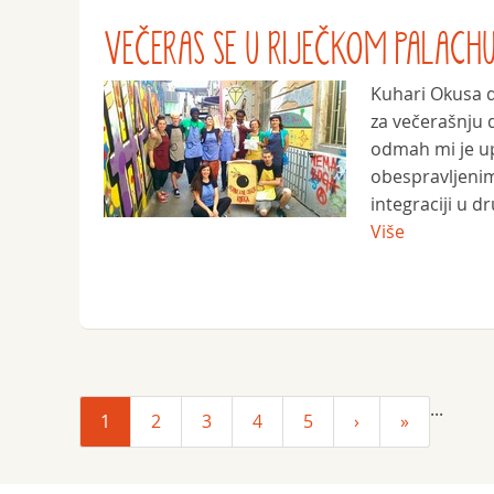
VEČERAS SE U RIJEČKOM PALACHU
Kuhari Okusa do
za večerašnju d
odmah mi je up
obespravljenim
integraciji u dr
Više
...
1
2
3
4
5
›
»