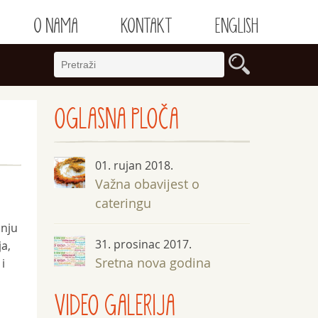
O NAMA
KONTAKT
ENGLISH
OGLASNA
PLOČA
01. rujan 2018.
Važna obavijest o
cateringu
anju
31. prosinac 2017.
ja,
Sretna nova godina
i
VIDEO GALERIJA