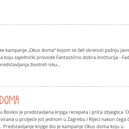
ske kampanje „Okus doma“ kojom se želi skrenuti pažnju javn
, a koju zajednički provode Fantastično dobra institucija - Fa
redstavljanja životnih isku...
S DOMA
 Booksi je predstavljena knjiga recepata i priča izbjeglica '
virana u proljeće još jednom u Zagrebu i Rijeci nakon čega 
i. Predstavljanje knjige dio je kampanje Okus doma koju u