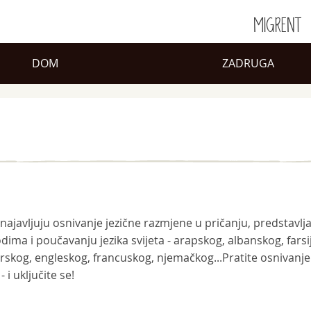
MIGRENT
DOM
ZADRUGA
ka najavljuju osnivanje jezične razmjene u pričanju, predstavlj
odima i poučavanju jezika svijeta - arapskog, albanskog, farsi
rskog, engleskog, francuskog, njemačkog...Pratite osnivanje 
 i uključite se!