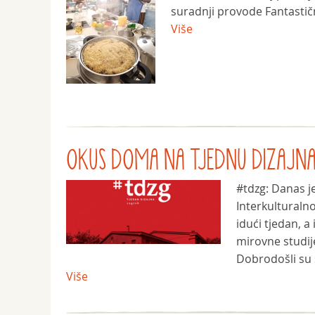
suradnji provode Fantastično
Više
OKUS DOMA NA TJEDNU DIZAJN
‪#‎tdzg‬: Danas
Interkulturalno
idući tjedan, a
mirovne studije
Dobrodošli su s
Više