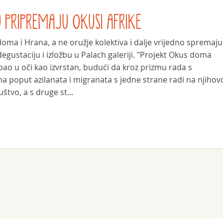
 PRIPREMAJU OKUSI AFRIKE
ma i Hrana, a ne oružje kolektiva i dalje vrijedno spremaju 
egustaciju i izložbu u Palach galeriji. "Projekt Okus doma
ao u oči kao izvrstan, budući da kroz prizmu rada s
a poput azilanata i migranata s jedne strane radi na njihov
uštvo, a s druge st...