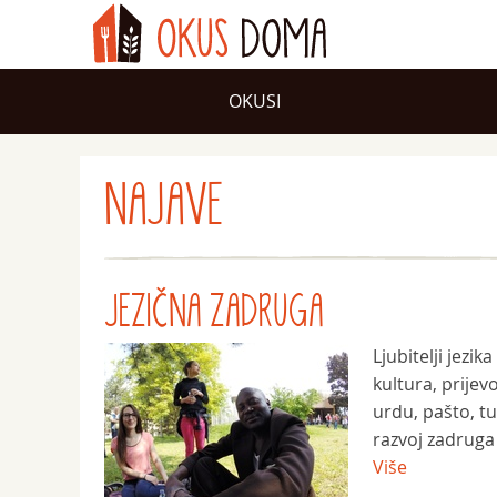
OKUSI
NAJAVE
JEZIČNA ZADRUGA
Ljubitelji jezi
kultura, prijev
urdu, pašto, tu
razvoj zadruga -
Više