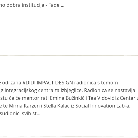
 dobra institucija - Fade ...
A
 je održana ‪#‎DIDI‬ IMPACT DESIGN radionica s temom
g integracijskog centra za izbjeglice. Radionica se nastavlja
 istu će će mentorirati Emina Bužinkić i Tea Vidović iz Centar 
 te Mirna Karzen i Stella Kalac iz Social Innovation Lab-a.
udionici svih st...