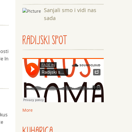
Sanjali smo i vidi nas
sada
RADIJSKI SPOT
osti
de In
More
Okus
će
KUHARICA