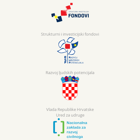
Strukturni i investicijski fondovi
Razvoj ljudskih potencijala
Vlada Republike Hrvatske
Ured za udruge