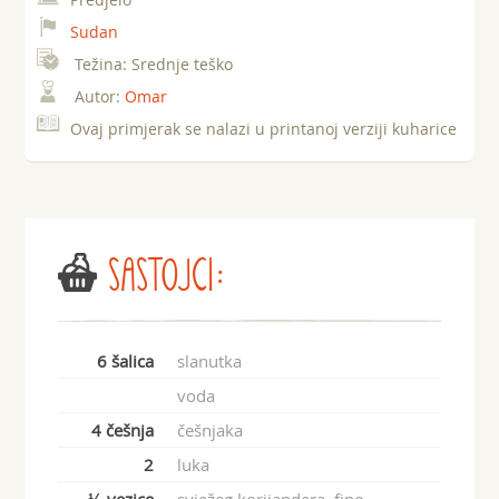
Sudan
Težina:
Srednje teško
Autor:
Omar
Ovaj primjerak se nalazi u printanoj verziji kuharice
SASTOJCI:
6 šalica
slanutka
voda
4 češnja
češnjaka
2
luka
½ vezice
svježeg korijandera, fino