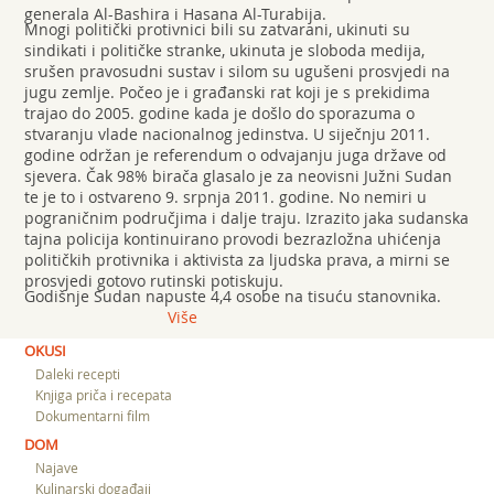
generala Al-Bashira i Hasana Al-Turabija.
Mnogi politički protivnici bili su zatvarani, ukinuti su
sindikati i političke stranke, ukinuta je sloboda medija,
srušen pravosudni sustav i silom su ugušeni prosvjedi na
jugu zemlje. Počeo je i građanski rat koji je s prekidima
trajao do 2005. godine kada je došlo do sporazuma o
stvaranju vlade nacionalnog jedinstva. U siječnju 2011.
godine održan je referendum o odvajanju juga države od
sjevera. Čak 98% birača glasalo je za neovisni Južni Sudan
te je to i ostvareno 9. srpnja 2011. godine. No nemiri u
pograničnim područjima i dalje traju. Izrazito jaka sudanska
tajna policija kontinuirano provodi bezrazložna uhićenja
političkih protivnika i aktivista za ljudska prava, a mirni se
prosvjedi gotovo rutinski potiskuju.
Godišnje Sudan napuste 4,4 osobe na tisuću stanovnika.
Više
OKUSI
Daleki recepti
Knjiga priča i recepata
Dokumentarni film
DOM
Najave
Kulinarski događaji