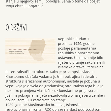
stanje u njegovoj zemlji poboljša. Sanja o tome da posjeti
svoju obitelj i prijatelje.
O DRŽAVI
Republika Sudan 1.
prosinca 1956. godine
postaje parlamentarna
republika s privremenim
ustavom. U ustavu nije bilo
riješeno pitanje sekularne ili
islamske države i federalne
ili centralističke strukture. Kako je proarapska vlada u
Khartoumu obećala vođama južnih pokrajina federalnu
strukturu s izraženom autonomijom, nastala je pobuna u
vojsci koja je dovela do građanskog rata. Nakon toga bilo je
nekoliko promjena vlasti, što, uz konstantne pregovore s
južnim pokrajinama, jača nezadovoljstvo na sjeveru zemlje i
dovodi zemlju u katastrofalno stanje.
1989. godine Muslimansko bratstvo, Islamska
revolucionarna fronta i RCC dolaze na vlast pod vodstvom