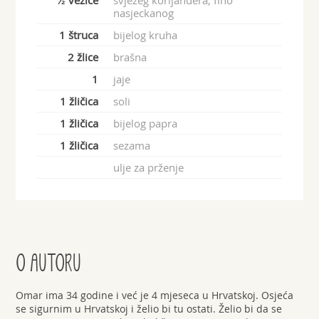
nasjeckanog
1 štruca
bijelog kruha
2 žlice
brašna
1
jaje
1 žličica
soli
1 žličica
bijelog papra
1 žličica
sezama
ulje za prženje
O AUTORU
Omar ima 34 godine i već je 4 mjeseca u Hrvatskoj. Osjeća
se sigurnim u Hrvatskoj i želio bi tu ostati. Želio bi da se