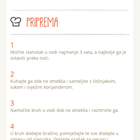
PRIPREMA
Močite slanutak u vodi najmanje 3 sata, a najbolje ga je
ostaviti preko noći.
Kuhajte ga dok ne omekša i sameljite s češnjakom,
lukom i svježim korijanderom.
Namočite kruh u vodi dok ne omekša i razmrvite ga.
U kruh dodajte brašno, pomiješajte te sve dodajte u
smjesu od slanutka. Dodajte prašak za pecivo i