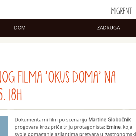
MIGRENT
DOM
ZADRUGA
OG FILMA 'OKUS DOMA' NA
. 18H
Dokumentarni film po scenariju
Martine Globočnik
progovara kroz priče triju protagonista:
Emine
, koja
svoje pomaganje azilantima pretvara u gastronomski