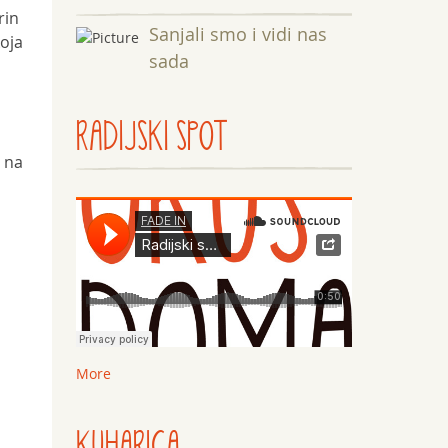
rin
Sanjali smo i vidi nas
koja
sada
RADIJSKI SPOT
 na
More
KUHARICA