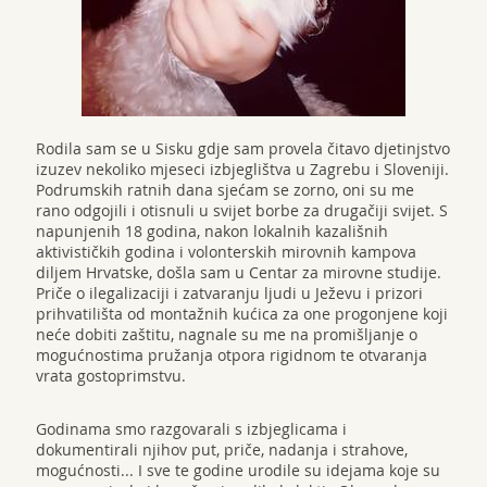
Rodila sam se u Sisku gdje sam provela čitavo djetinjstvo
izuzev nekoliko mjeseci izbjeglištva u Zagrebu i Sloveniji.
Podrumskih ratnih dana sjećam se zorno, oni su me
rano odgojili i otisnuli u svijet borbe za drugačiji svijet. S
napunjenih 18 godina, nakon lokalnih kazališnih
aktivističkih godina i volonterskih mirovnih kampova
diljem Hrvatske, došla sam u Centar za mirovne studije.
Priče o ilegalizaciji i zatvaranju ljudi u Ježevu i prizori
prihvatilišta od montažnih kućica za one progonjene koji
neće dobiti zaštitu, nagnale su me na promišljanje o
mogućnostima pružanja otpora rigidnom te otvaranja
vrata gostoprimstvu.
Godinama smo razgovarali s izbjeglicama i
dokumentirali njihov put, priče, nadanja i strahove,
mogućnosti... I sve te godine urodile su idejama koje su