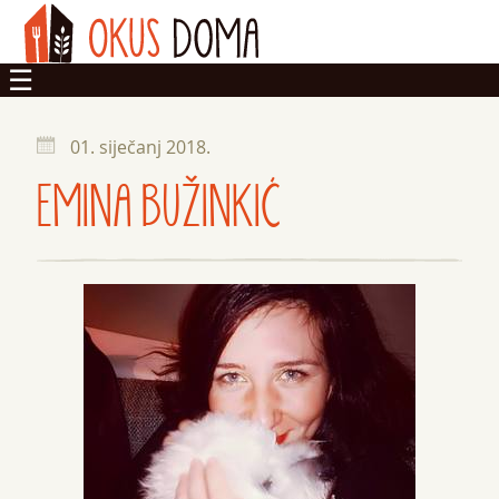
OKUSI
01. siječanj 2018.
DOM
EMINA BUŽINKIĆ
ZADRUGA