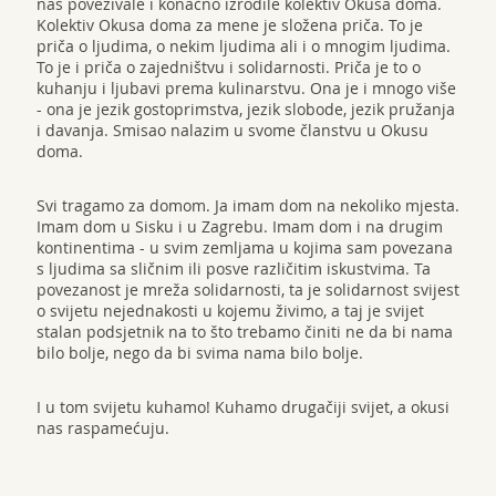
nas povezivale i konačno izrodile kolektiv Okusa doma.
Kolektiv Okusa doma za mene je složena priča. To je
priča o ljudima, o nekim ljudima ali i o mnogim ljudima.
To je i priča o zajedništvu i solidarnosti. Priča je to o
kuhanju i ljubavi prema kulinarstvu. Ona je i mnogo više
- ona je jezik gostoprimstva, jezik slobode, jezik pružanja
i davanja. Smisao nalazim u svome članstvu u Okusu
doma.
Svi tragamo za domom. Ja imam dom na nekoliko mjesta.
Imam dom u Sisku i u Zagrebu. Imam dom i na drugim
kontinentima - u svim zemljama u kojima sam povezana
s ljudima sa sličnim ili posve različitim iskustvima. Ta
povezanost je mreža solidarnosti, ta je solidarnost svijest
o svijetu nejednakosti u kojemu živimo, a taj je svijet
stalan podsjetnik na to što trebamo činiti ne da bi nama
bilo bolje, nego da bi svima nama bilo bolje.
I u tom svijetu kuhamo! Kuhamo drugačiji svijet, a okusi
nas raspamećuju.