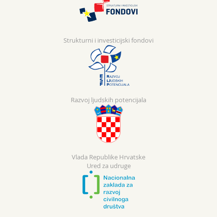
Strukturni i investicijski fondovi
Razvoj ljudskih potencijala
Vlada Republike Hrvatske
Ured za udruge