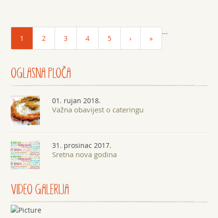
...
1
2
3
4
5
›
»
OGLASNA
PLOČA
01. rujan 2018.
Važna obavijest o cateringu
31. prosinac 2017.
Sretna nova godina
VIDEO GALERIJA