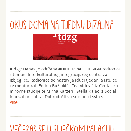
OKUS DOMA NA TJEDNU DIZAJNA
‪#‎tdzg‬: Danas je održana ‪#‎DIDI‬ IMPACT DESIGN radionica
s temom Interkulturalnog integracijskog centra za
izbjeglice. Radionica se nastavlja idući tjedan, a istu će
će mentorirati Emina Bužinkić i Tea Vidović iz Centar za
mirovne studije te Mirna Karzen i Stella Kalac iz Social
Innovation Lab-a. Dobrodošli su sudionici svih st...
Više
VEČERAS SE U RIJEČKOM PALACHU