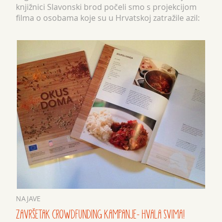
knjižnici Slavonski brod počeli smo s projekcijom
filma o osobama koje su u Hrvatskoj zatražile azil:
„Ja sam Nitko“, novinarke Barbar...
NAJAVE
ZAVRŠETAK CROWDFUNDING KAMPANJE- HVALA SVIMA!