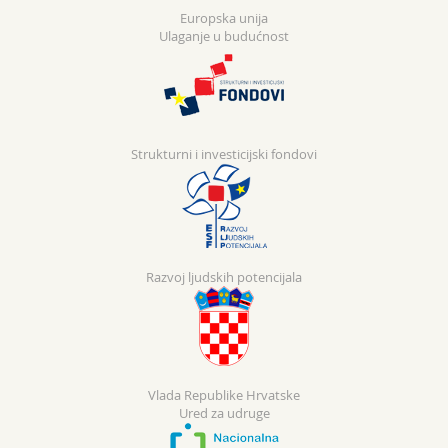
Europska unija
Ulaganje u budućnost
Strukturni i investicijski fondovi
Razvoj ljudskih potencijala
Vlada Republike Hrvatske
Ured za udruge