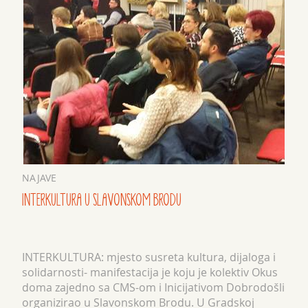
NAJAVE
INTERKULTURA U SLAVONSKOM BRODU
INTERKULTURA: mjesto susreta kultura, dijaloga i
solidarnosti- manifestacija je koju je kolektiv Okus
doma zajedno sa CMS-om i Inicijativom Dobrodošli
organizirao u Slavonskom Brodu. U Gradskoj