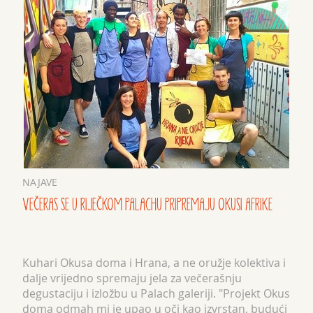
NAJAVE
VEČERAS SE U RIJEČKOM PALACHU PRIPREMAJU OKUSI AFRIKE
Kuhari Okusa doma i Hrana, a ne oružje kolektiva i
dalje vrijedno spremaju jela za večerašnju
degustaciju i izložbu u Palach galeriji. "Projekt Okus
doma odmah mi je upao u oči kao izvrstan, budući