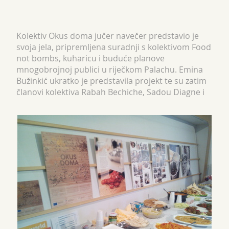
Kolektiv Okus doma jučer navečer predstavio je
svoja jela, pripremljena suradnji s kolektivom Food
not bombs, kuharicu i buduće planove
mnogobrojnoj publici u riječkom Palachu. Emina
Bužinkić ukratko je predstavila projekt te su zatim
članovi kolektiva Rabah Bechiche, Sadou Diagne i
David Ajobi opisali jela koja su za tu večer
pripremili: c...