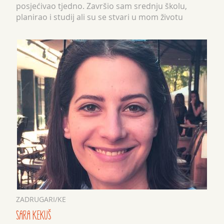
posjećivao tjedno. Završio sam srednju školu,
planirao i studij ali su se stvari u mom životu
neočekivano promijenile, sudbina mi je očito
namijenila ne&...
ZADRUGARI/KE
SARA KEKUŠ