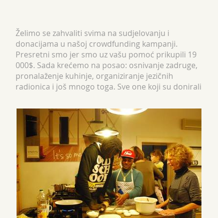
Želimo se zahvaliti svima na sudjelovanju i
donacijama u našoj crowdfunding kampanji.
Presretni smo jer smo uz vašu pomoć prikupili 19
000$. Sada krećemo na posao: osnivanje zadruge,
pronalaženje kuhinje, organiziranje jezičnih
radionica i još mnogo toga. Sve one koji su donirali
našoj kampanji i odabrali jedan od pok...