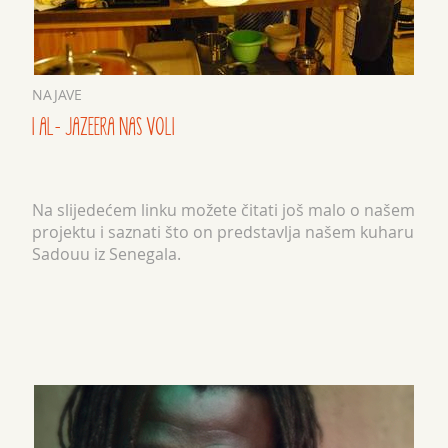
NAJAVE
I AL- JAZEERA NAS VOLI
Na slijedećem linku možete čitati još malo o našem
projektu i saznati što on predstavlja našem kuharu
Sadouu iz Senegala.