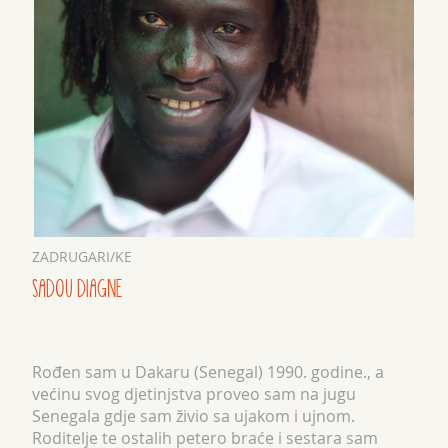
ZADRUGARI/KE
SADOU DIAGNE
Rođen sam u Dakaru (Senegal) 1990. godine., a
većinu svog djetinjstva proveo sam na jugu
Senegala gdje sam živio sa ujakom i ujnom.
Roditelje te ostalih petero braće i sestara sam