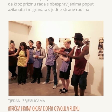
da kroz prizmu rada s obespravljenima poput
azilanata i migranata s jedne strane radi na
njihovoj integraciji u društvo, a s druge st...
TJEDAN IZBJEGLICAMA
AFRIČKA HRANA OKUSA DOMA OSVOJILA RIJEKU