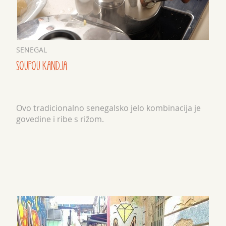
SENEGAL
SOUPOU KANDJA
Ovo tradicionalno senegalsko jelo kombinacija je
govedine i ribe s rižom.